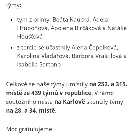
týmy:
tým z primy: Beáta Kaucká, Adéla
Hruboňová, Apolena Birčáková a Natálie
Houšťová
z tercie se účastnily Alena Čepelková,
Karolína Vladařová, Barbora Vraštilová a
Isabella Sartono
Celkově se naše týmy umístily
na 252. a 315.
místě ze 439 týmů v republice
. V rámci
soutěžního místa
na Karlově
skončily týmy
na 28. a 34. místě
.
Moc gratulujeme!