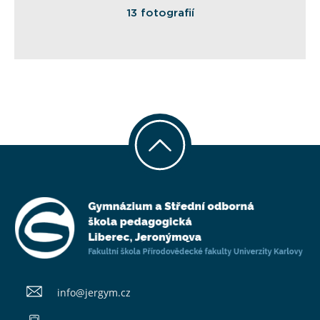
13 fotografií
info@​jergym.cz