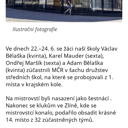
Ilustrační fotografie
Ve dnech 22.–24. 6. se žáci naší školy Václav
Bělaška (kvinta), Karel Mauder (sexta),
Ondřej Maršík (sexta) a Adam Bělaška
(kvinta) zúčastnili MČR v šachu družstev
středních škol, na které se probojovali z 1.
místa v krajském kole.
Na mistrovstí byli nasazení jako šestnácí .
Nakonec se klukům v
e Zlíně, kde se
mistrovstcí konalo, podařilo obsadit krásné
14. místo z 32 zúčastněných týmů.