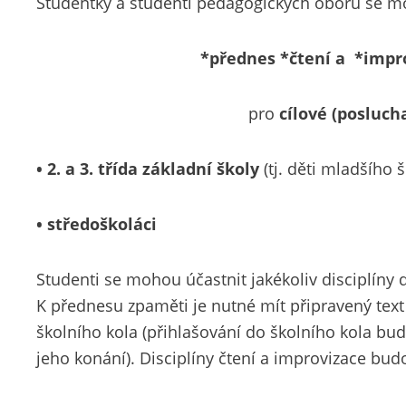
Studentky a studenti pedagogických oborů se moh
*přednes *čtení a *impr
pro
cílové (posluch
• 2. a 3. třída základní školy
(tj. děti mladšího 
• středoškoláci
Studenti se mohou účastnit jakékoliv disciplíny d
K přednesu zpaměti je nutné mít připravený text (
školního kola (přihlašování do školního kola b
jeho konání). Disciplíny čtení a improvizace bu