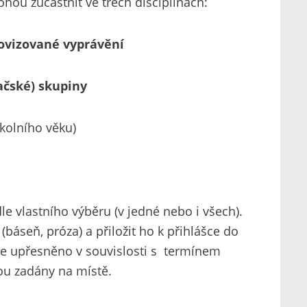
ou zúčastnit ve třech disciplínách:
ovizované vyprávění
ačské) skupiny
školního věku)
le vlastního výběru (v jedné nebo i všech).
báseň, próza) a přiložit ho k přihlášce do
ude upřesněno v souvislosti s termínem
dou zadány na místě.