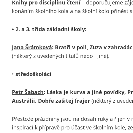
Knihy pro disciplínu čtení
– doporučujeme záje
konáním školního kola a na školní kolo přinést 
• 2. a 3. třída základní školy:
Jana Šrámková
: Bratři v poli, Zuza v zahra
(některý z uvedených titulů nebo i jiné).
•
středoškoláci
Petr Šabach
: Láska je kurva a jiné povídky, P
Austrálii, Dobře zašitej frajer
(některý z uveden
Přestože prázdniny jsou na dosah ruky a říjen 
inspirací k přípravě pro účast ve školním kole, z