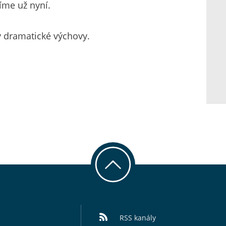
íme už nyní.
y dramatické výchovy.
RSS kanály