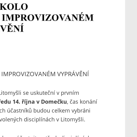
 A IMPROVIZOVANÉM
VYPRÁVĚNÍ
itomyšli se uskuteční v prvním
ředu 14. října
v Domečku
, čas konání
ch účastníků budou celkem vybráni
zvolených disciplínách v Litomyšli.