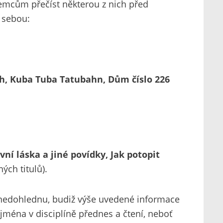
mcům přečíst některou z nich před
s sebou:
dách, Kuba Tuba Tatubahn, Dům
číslo 226
rvní láska a jiné povíd
ky,
Jak potopit
ých titulů).
v nedohlednu, budiž výše uvedené informace
ejména v disciplíně přednes a čtení, neboť