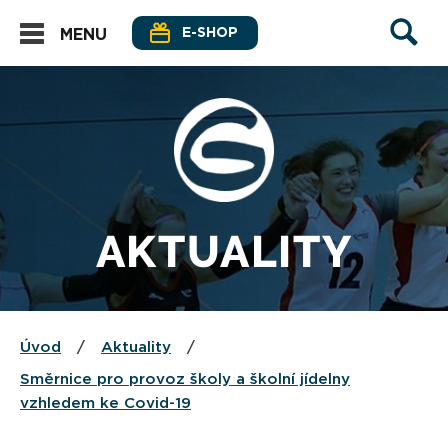
E-SHOP
MENU
AKTUALITY
Úvod
/
Aktuality
/
Směrnice pro provoz školy a školní jídelny
vzhledem ke Covid-19