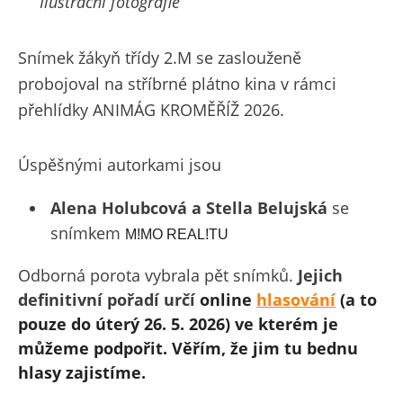
Ilustrační fotografie
Snímek žákyň třídy 2.M se zaslouženě
probojoval na stříbrné plátno kina v rámci
přehlídky ANIMÁG KROMĚŘÍŽ 2026.
Úspěšnými autorkami jsou
Alena Holubcová a Stella Belujská
se
snímkem
M!MO REAL!TU
Odborná porota vybrala pět snímků.
Jejich
definitivní pořadí určí
online
hlasování
(a to
pouze do úterý 26. 5. 2026) ve kterém je
můžeme podpořit. Věřím, že jim tu bednu
hlasy zajistíme.