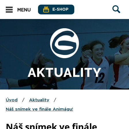
E-SHOP
MENU
AKTUALITY
Úvod
/
Aktuality
/
Náš snímek ve finále Animágu!
Náš snímek ve finále