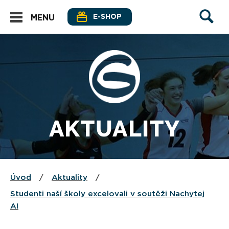
E-SHOP
MENU
AKTUALITY
Úvod
/
Aktuality
/
Studenti naší školy excelovali v soutěži Nachytej
AI