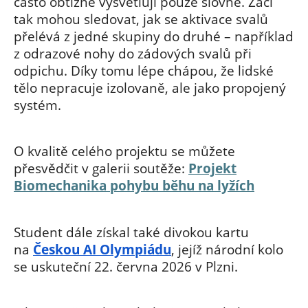
často obtížně vysvětlují pouze slovně. Žáci
tak mohou sledovat, jak se aktivace svalů
přelévá z jedné skupiny do druhé – například
z odrazové nohy do zádových svalů při
odpichu. Díky tomu lépe chápou, že lidské
tělo nepracuje izolovaně, ale jako propojený
systém.
O kvalitě celého projektu se můžete
přesvědčit v galerii soutěže:
Projekt
Biomechanika pohybu běhu na lyžích
Student dále získal také divokou kartu
na
Českou AI Olympiádu
, jejíž národní kolo
se uskuteční 22. června 2026 v Plzni.