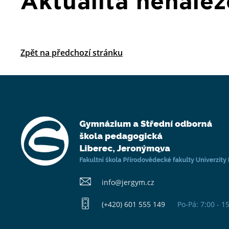
Aktualita nenale
Zpět na předchozí stránku
info@​jergym.cz
(+420) 601 555 149
Po-Pá: 7:00 - 1