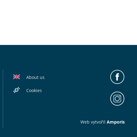
About us
Cookies
Web v
yt
vořil
Amporis