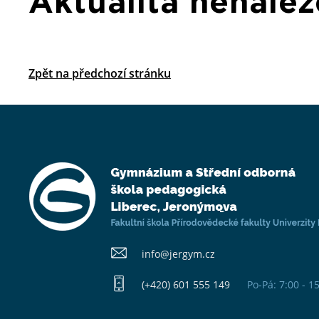
Aktualita nenale
Zpět na předchozí stránku
info@​jergym.cz
(+420) 601 555 149
Po-Pá: 7:00 - 1