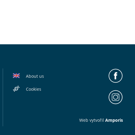
About us
Cookies
Web v
yt
vořil
Amporis