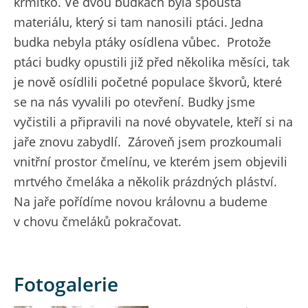
krmítko. Ve dvou budkách byla spousta
materiálu, který si tam nanosili ptáci. Jedna
budka nebyla ptáky osídlena vůbec. Protože
ptáci budky opustili již před několika měsíci, tak
je nově osídlili početné populace škvorů, které
se na nás vyvalili po otevření. Budky jsme
vyčistili a připravili na nové obyvatele, kteří si na
jaře znovu zabydlí. Zároveň jsem prozkoumali
vnitřní prostor čmelínu, ve kterém jsem objevili
mrtvého čmeláka a několik prázdných pláství.
Na jaře pořídíme novou královnu a budeme
v chovu čmeláků pokračovat.
Fotogalerie