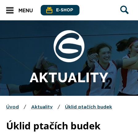
E-SHOP
MENU
AKTUALITY
Úvod
/
Aktuality
/
Úklid ptačích budek
Úklid ptačích budek