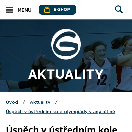
E-SHOP
MENU
AKTUALITY
Úvod
/
Aktuality
/
Úspěch v ústředním kole olympiády v angličtině
Úspěch v ústředním kole