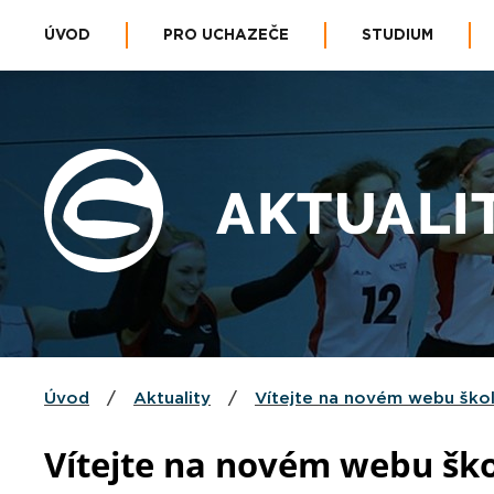
ÚVOD
PRO UCHAZEČE
STUDIUM
AKTUALI
Úvod
/
Aktuality
/
Vítejte na novém webu škol
Vítejte na novém webu ško