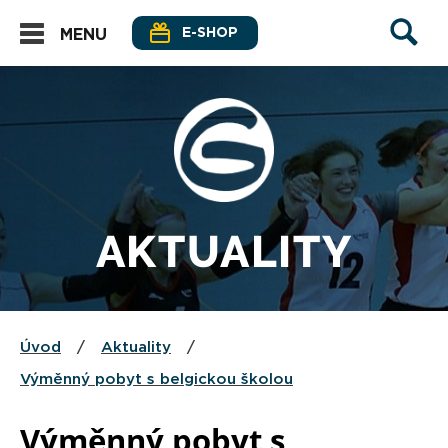
E-SHOP
MENU
AKTUALITY
Úvod
/
Aktuality
/
Výměnný pobyt s belgickou školou
Výměnný pobyt s