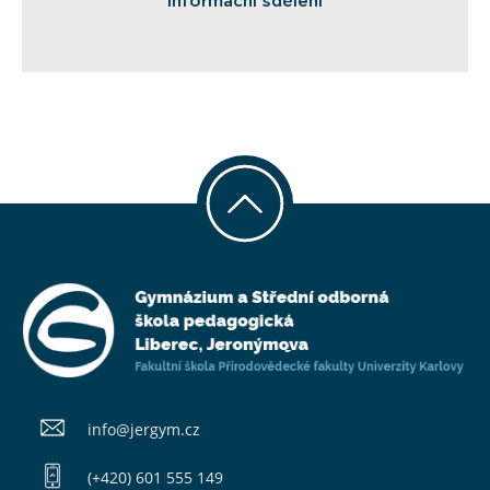
Informační sdělení
info@​jergym.cz
(+420) 601 555 149