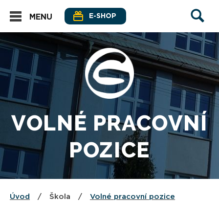
E-SHOP
MENU
VOLNÉ PRACOVNÍ
POZICE
Úvod
/
Škola
/
Volné pracovní pozice