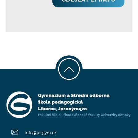
info@​jergym.cz