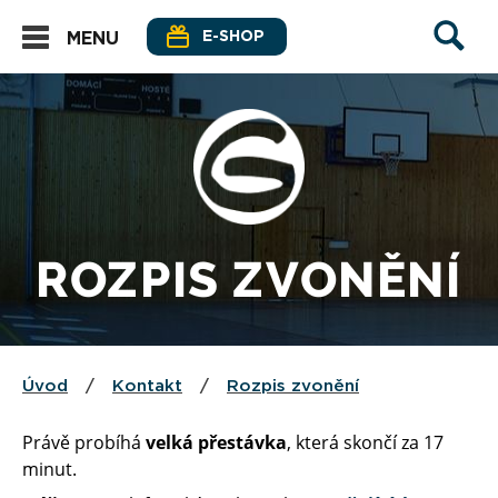
E-SHOP
MENU
ROZPIS ZVONĚNÍ
Úvod
/
Kontakt
/
Rozpis zvonění
Právě probíhá
velká přestávka
, která skončí za 17
minut.