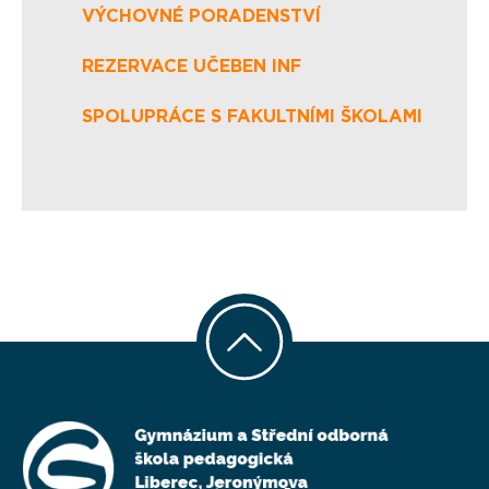
VÝCHOVNÉ PORADENSTVÍ
REZERVACE UČEBEN INF
SPOLUPRÁCE S FAKULTNÍMI ŠKOLAMI