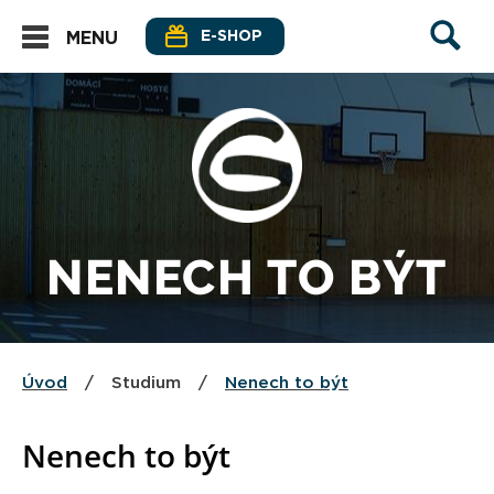
E-SHOP
MENU
NENECH TO BÝT
Úvod
/
Studium
/
Nenech to být
Nenech to být