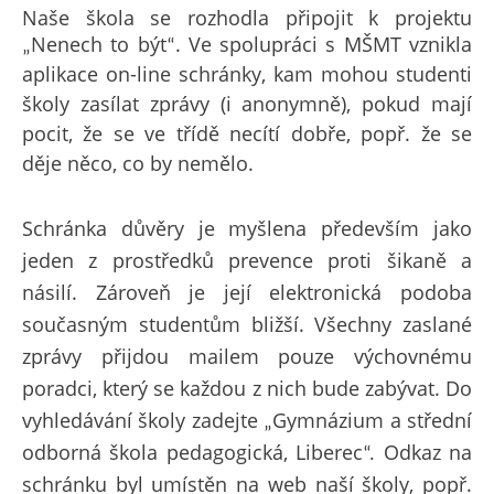
Naše škola se rozhodla připojit k projektu
Nenech to být
. Ve spolupráci s MŠMT vznikla
„
“
aplikace on-line schránky, kam mohou studenti
školy zasílat zprávy (i anonymně), pokud mají
pocit, že se ve třídě necítí dobře, popř. že se
děje něco, co by nemělo.
Schránka důvěry je myšlena především jako
jeden z prostředků prevence proti šikaně a
násilí. Zároveň je její elektronická podoba
současným studentům bližší. Všechny zaslané
zprávy přijdou mailem pouze výchovnému
poradci, který se každou z nich bude zabývat. Do
vyhledávání školy zadejte
G
ymnázium a střední
„
odborná škola pedagogická, Liberec
Odkaz na
“.
schránku byl umístěn na web naší školy, popř.