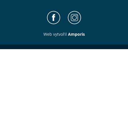
Web v
yt
vořil
Amporis