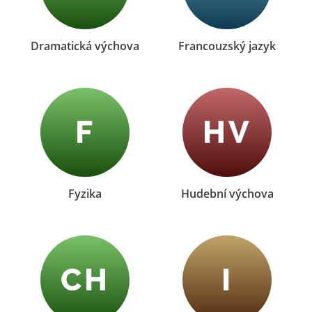
Dramatická výchova
Francouzský jazyk
F
HV
Fyzika
Hudební výchova
CH
I