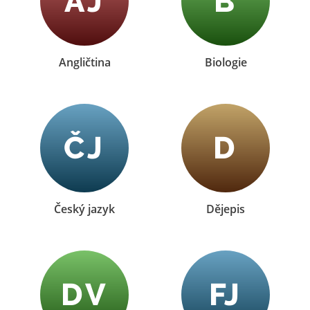
AJ
B
Angličtina
Biologie
ČJ
D
Český jazyk
Dějepis
DV
FJ