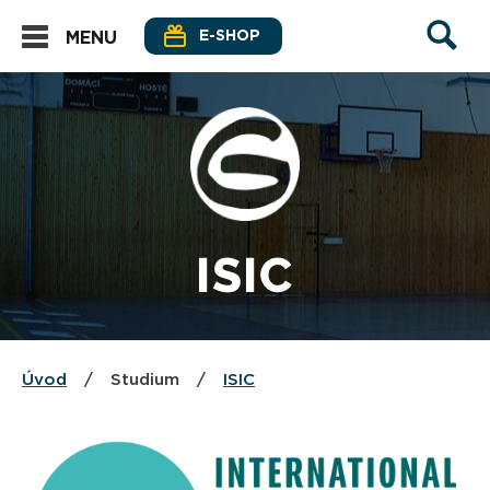
E-SHOP
MENU
ISIC
Úvod
/
Studium
/
ISIC