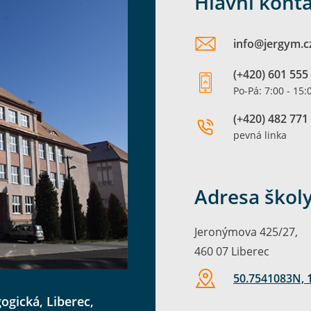
Hlavní kont
info@​jergym.c
(+420) 601 555
Po-Pá: 7:00 - 15:
(+420) 482 771
pevná linka
Adresa škol
Jeronýmova 425/27,
460 07 Liberec
50.7541083N, 
gická, Liberec,