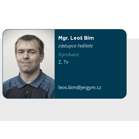
Mgr. Leoš Bím
zástupce ředitele
Aprobace
Z
,
Tv
leos.bim@​jergym.cz