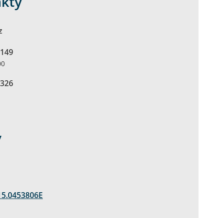
akty
z
 149
00
 326
y
15.0453806E