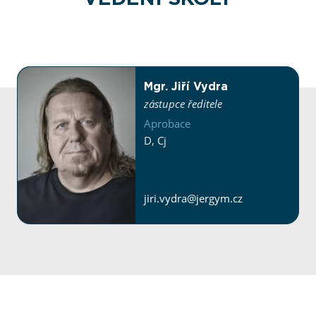
Mgr. Jiří Vydra
zástupce ředitele
Aprobace
D
,
Cj
jiri.vydra@​jergym.cz