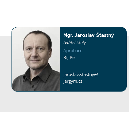
Mgr. Jaroslav Šťastný
ředitel školy
Aprobace
Bi
,
Pe
jaroslav.stastny@​
jergym.cz