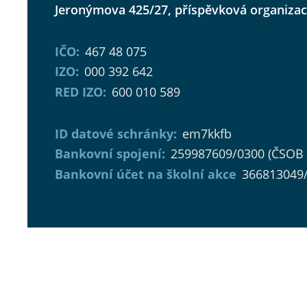
Jeronýmova 425/27, příspěvková organiza
IČO:
467 48 075
IZO:
000 392 642
RED IZO:
600 010 589
ID datové schránky:
em7kkfb
Bankovní spojení:
259987609/0300 (ČSOB 
Bankovní účet na školní akce
366813049/