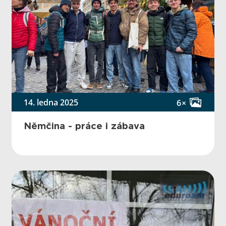
14. ledna 2025
6×
Němčina - práce i zábava