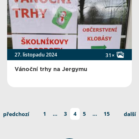
27. listopadu 2024
31×
Vánoční trhy na Jergymu
předchozí
1
...
3
4
5
...
15
další