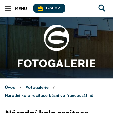
E-SHOP
MENU
FOTOGALERIE
Úvod
/
Fotogalerie
/
Národní kolo recitace básní ve francouzštině
Národní kolo recitace