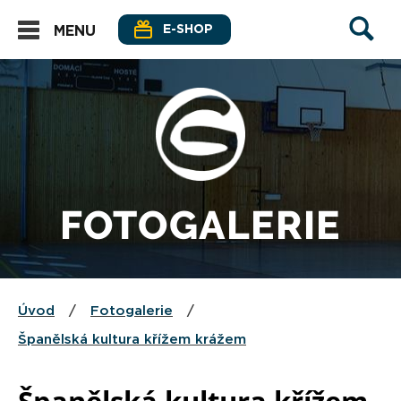
E-SHOP
MENU
FOTOGALERIE
Úvod
/
Fotogalerie
/
Španělská kultura křížem krážem
Španělská kultura křížem