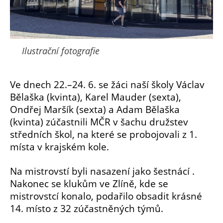
Ilustrační fotografie
Ve dnech 22.–24. 6. se žáci naší školy Václav
Bělaška (kvinta), Karel Mauder (sexta),
Ondřej Maršík (sexta) a Adam Bělaška
(kvinta) zúčastnili MČR v šachu družstev
středních škol, na které se probojovali z 1.
místa v krajském kole.
Na mistrovstí byli nasazení jako šestnácí .
Nakonec se klukům v
e Zlíně, kde se
mistrovstcí konalo, podařilo obsadit krásné
14. místo z 32 zúčastněných týmů.