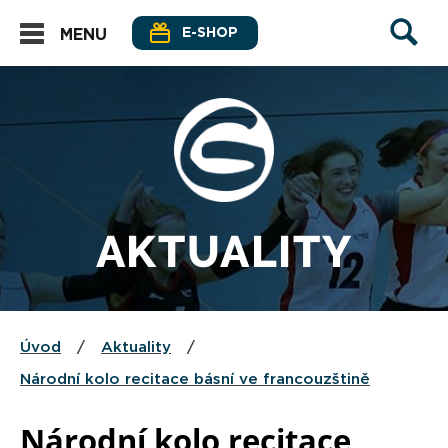
E-SHOP
MENU
AKTUALITY
Úvod
/
Aktuality
/
Národní kolo recitace básní ve francouzštině
Národní kolo recitace