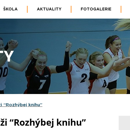
ŠKOLA
AKTUALITY
FOTOGALERIE
TY
i “Rozhýbej knihu”
ži “Rozhýbej knihu”