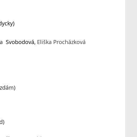
dycky)
a
  Svobodová, 
Eliška Procházková
ězdám)
d)