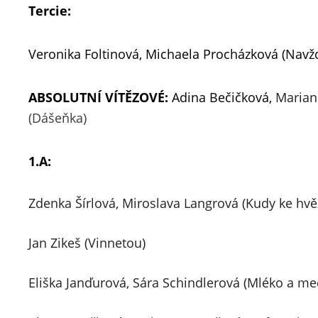
Tercie:
Veronika Foltinová, 
M
ichaela Procházková (Navž
ABSOLUTNÍ VÍTĚZOVÉ:
 Adina Bečičková, 
Marian
(Dášeňka)
1.A:
Zdenka Šírlová, 
Miroslava Langrová (Kudy ke hv
Jan Zikeš (Vinnetou)
Eliška Janďurová, 
Sára Schindlerová (Mléko a me