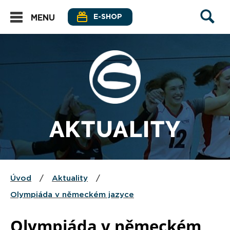
E-SHOP
MENU
AKTUALITY
Úvod
/
Aktuality
/
Olympiáda v německém jazyce
Olympiáda v německém