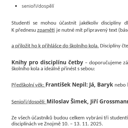
senioři/dospělí
Studenti se mohou účastnit jakékoliv disciplíny 
K přednesu
zpaměti
je nutné mít připravený text (bá
a přiložit ho k přihlášce do školního kola.
Disciplíny č
Knihy pro disciplínu četby
– doporučujeme záj
školního kola a ideálně přinést s sebou:
František Nepil: Já, Baryk
Předškolní věk:
nebo
Miloslav Šimek, Jiří Grossmann
Senioři/dospělí:
Ze všech účastníků budou celkem vybráni tři student
disciplínách ve Znojmě 10. – 13. 11. 2025.