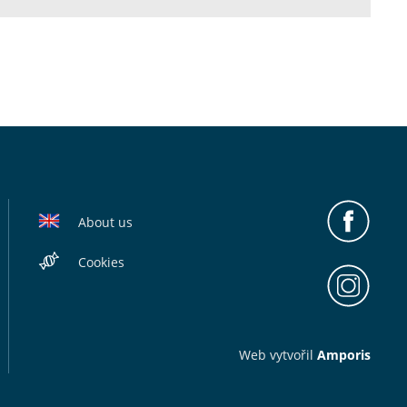
About us
Cookies
Web v
yt
vořil
Amporis