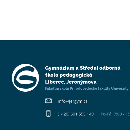
info@​jergym.cz
(+420) 601 555 149
Po-Pá: 7:00 - 1