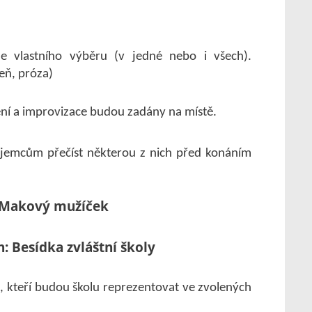
dle vlastního výběru (v jedné nebo i všech).
seň, próza)
tení a improvizace budou zadány na místě.
emcům přečíst některou z nich před konáním
Makový mužíček
: Besídka zvláštní školy
i, kteří budou školu reprezentovat ve zvolených