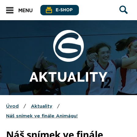
E-SHOP
MENU
AKTUALITY
Úvod
/
Aktuality
/
Náš snímek ve finále Animágu!
Náš snímek ve finále