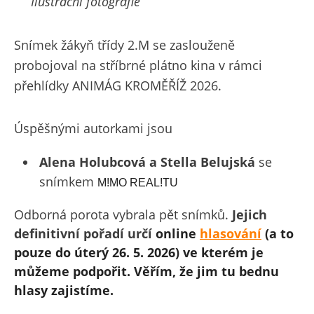
Ilustrační fotografie
Snímek žákyň třídy 2.M se zaslouženě
probojoval na stříbrné plátno kina v rámci
přehlídky ANIMÁG KROMĚŘÍŽ 2026.
Úspěšnými autorkami jsou
Alena Holubcová a Stella Belujská
se
snímkem
M!MO REAL!TU
Odborná porota vybrala pět snímků.
Jejich
definitivní pořadí určí
online
hlasování
(a to
pouze do úterý 26. 5. 2026) ve kterém je
můžeme podpořit. Věřím, že jim tu bednu
hlasy zajistíme.