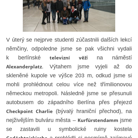
V úterý se nejprve studenti zúčastnili dalších lekcí
němčiny, odpoledne jsme se pak všichni vydali
k berlínské
televizní věž
i na náměstí
Alexanderplatz
. Výtahem jsme vyjeli až do
skleněné kupole ve výšce 203 m, odkud jsme si
mohli prohlédnout celou více než třímilionovou
německou metropoli. Následně jsme se přesunuli
autobusem do západního Berlína přes přejezd
Checkpoint Charlie
(bývalý hraniční přechod), na
nejživějším bulváru města –
Kurfürstendamm
jsme
se zastavili u symbolické ruiny kostela
Gedächtniskirche
a prohlédli si nesmírně zajímavé