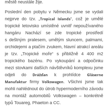
městě neustále žije.
Poslední den pobytu v Německu jsme se vydali
nejprve do tzv. „
Tropical Islands
“, což je umělé
tropické letovisko umístěné uvnitř nepoužívaného
hangáru Nachází se zde tropické prostředí
s deštným pralesem, umělým sluncem, palmami,
orchidejemi a ptačím zvukem, hlavní atrakcí areálu
je tzv. „Tropické moře“ s přibližně 4 400 m2
tropického bazénu. Po vykoupání a odpočinku
mezi stovkami dalších návštěvníků komplexu jsme
odjeli do
Drážďan
k prohlídce
Gläserne
Manufaktur
firmy
Volkswagen
. Všichni jsme tak
mohli nahlédnout do útrob hypermoderního závodu
na montáž automobilů Volkswagen – konkrétně
typů Touareg, Phaeton a CC.