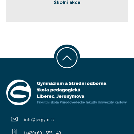
Školní akce
info@​jergym.cz
(+420) 601 555 149