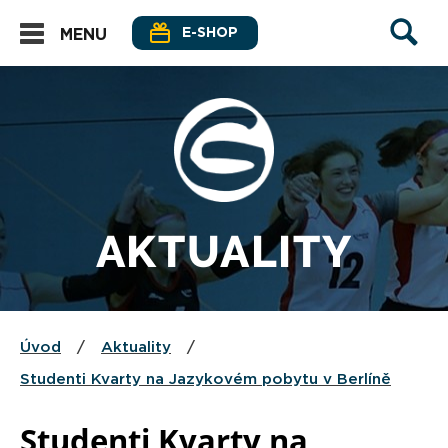
E-SHOP
MENU
AKTUALITY
Úvod
/
Aktuality
/
Studenti Kvarty na Jazykovém pobytu v Berlíně
Studenti Kvarty na