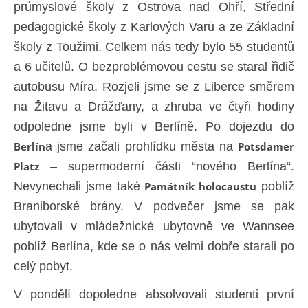
průmyslové školy z Ostrova nad Ohří, Střední
pedagogické školy z Karlových Varů a ze Základní
školy z Toužimi. Celkem nás tedy bylo 55 studentů
a 6 učitelů. O bezproblémovou cestu se staral řidič
autobusu Míra. Rozjeli jsme se z Liberce směrem
na Žitavu a Drážďany, a zhruba ve čtyři hodiny
odpoledne jsme byli v Berlíně. Po dojezdu do
Berlín
a jsme začali prohlídku města na
Potsdamer
Platz
– supermoderní části “nového Berlína“.
Nevynechali jsme také
Památník holocaustu
poblíž
Braniborské brány. V podvečer jsme se pak
ubytovali v mládežnické ubytovně ve Wannsee
poblíž Berlína, kde se o nás velmi dobře starali po
celý pobyt.
V pondělí dopoledne absolvovali studenti první