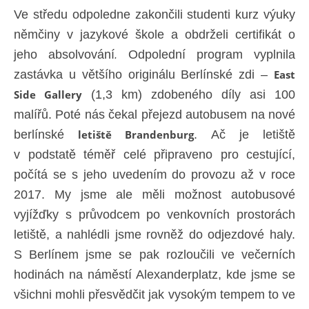
Ve středu odpoledne zakončili studenti kurz výuky
němčiny v jazykové škole a obdrželi certifikát o
jeho absolvování
Odpolední program vyplnila
.
zastávka u většího originálu Berlínské zdi –
East
Side Gallery
(1,3 km) zdobeného díly asi 100
malířů. Poté nás čekal přejezd autobusem na nové
berlínské
letiště Brandenburg
. Ač je letiště
v podstatě téměř celé připraveno pro cestující,
počítá se s jeho uvedením do provozu až v roce
2017. My jsme ale měli možnost autobusové
vyjížďky s průvodcem po venkovních prostorách
letiště, a nahlédli jsme rovněž do odjezdové haly.
S Berlínem jsme se pak rozloučili ve večerních
hodinách na náměstí Alexanderplatz, kde jsme se
všichni mohli přesvědčit jak vysokým tempem to ve