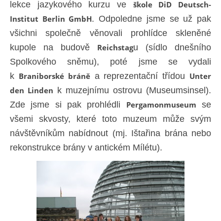
lekce jazykového kurzu ve
škole DiD Deutsch-
Institut Berlin GmbH
. Odpoledne jsme se už pak
všichni společně věnovali prohlídce skleněné
kupole na budově
Reichstag
u (sídlo dnešního
Spolkového sněmu), poté jsme se vydali
k
Braniborské bráně
a reprezentační třídou
Unter
den Linden
k muzejnímu ostrovu (Museumsinsel).
Zde jsme si pak prohlédli
Pergamonmuseum
se
všemi skvosty, které toto muzeum může svým
návštěvníkům nabídnout (mj. Ištařina brána nebo
rekonstrukce brány v antickém Mílétu).