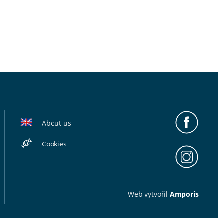
About us
Cookies
Web v
yt
vořil
Amporis