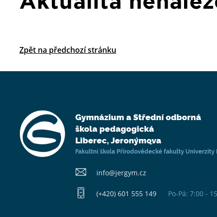
Aktualita nenale
Zpět na předchozí stránku
info@​jergym.cz
(+420) 601 555 149
Po-Pá: 7:00 - 1