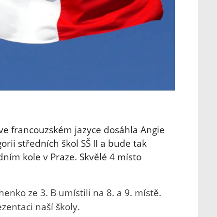
ve francouzském jazyce dosáhla Angie
gorii středních škol SŠ II a bude tak
dním kole v Praze. Skvělé 4 místo
enko ze 3. B umístili na 8. a 9. místě.
entaci naší školy.