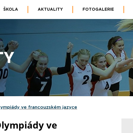
ŠKOLA
AKTUALITY
FOTOGALERIE
TY
Olympiády ve francouzském jazyce
 Olympiády ve