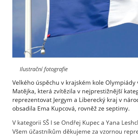
Ilustrační fotografie
Velkého úspěchu v krajském kole Olympiády 
Matějka, která
zvítězila v nejprestižnější kate
reprezentovat Jergym a Liberecký kraj v náro
obsadila Ema Kupcová, rovněž ze septimy.
V kategorii SŠ I se Ondřej Kupec a Yana Leshch
Všem účastníkům děkujeme za vzornou reprez