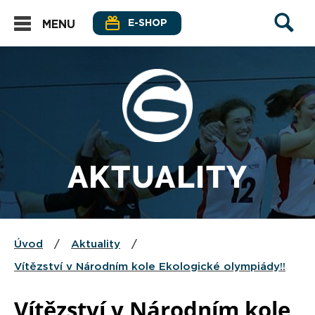
E-SHOP
MENU
AKTUALITY
Úvod
/
Aktuality
/
Vítězství v Národním kole Ekologické olympiády!!
Vítězství v Národním kole