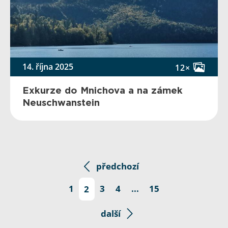
14. října 2025
12×
Exkurze do Mnichova a na zámek
Neuschwanstein
předchozí
1
2
3
4
...
15
další