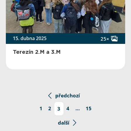
15. dubna 2025
25×
Terezín 2.M a 3.M
předchozí
1
2
3
4
...
15
další