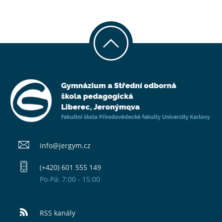
info@​jergym.cz
(+420) 601 555 149
Po-Pá: 7:00 - 15:00
RSS kanály