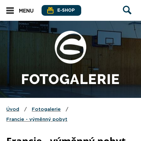
E-SHOP
MENU
FOTOGALERIE
Úvod
/
Fotogalerie
/
Francie - výměnný pobyt
Francie - výměnný pobyt