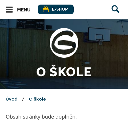
E-SHOP
MENU
O ŠKOLE
Úvod
/
O škole
Obsah stránky bude doplněn.