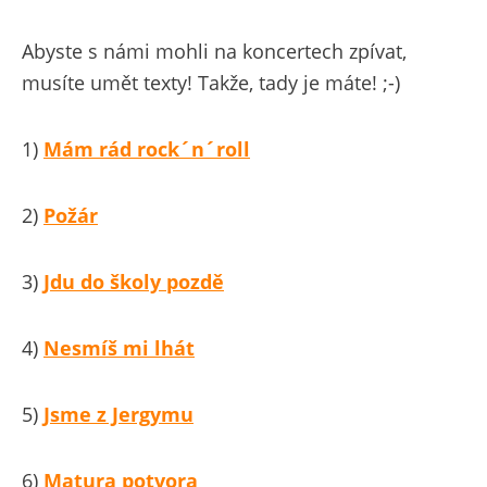
Abyste s námi mohli na koncertech zpívat,
musíte umět texty! Takže, tady je máte! ;-)
1)
Mám rád rock´n´roll
2)
Požár
3)
Jdu do školy pozdě
4)
Nesmíš mi lhát
5)
Jsme z Jergymu
6)
Matura potvora