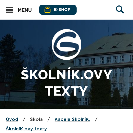
E-SHOP
MENU
ŠKOLNÍK.OVY
TEXTY
Úvod
/
Škola
/
Kapela ŠkolníK.
/
ŠkolníK.ovy texty