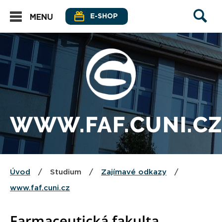
E-SHOP
MENU
WWW.FAF.CUNI.C
Úvod
/
Studium
/
Zajímavé odkazy
/
www.faf.cuni.cz
Farmaceutická fakulta