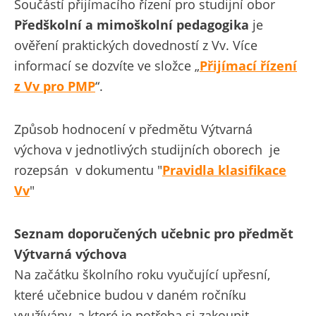
Součástí přijímacího řízení pro studijní obor
P
ředškolní a mimoškolní pedagogika
je
ověření praktických dovedností z Vv. Více
informací se dozvíte ve složce
„
Přijímací řízení
z Vv pro PMP
“.
Způsob hodnocení v předmětu Výtvarná
výchova v jednotlivých studijních oborech je
rozepsán v dokumentu "
Pravidla klasifikace
Vv
"
Seznam doporučených učebnic pro předmět
Výtvarná výchova
Na začátku školního roku vyučující upřesní,
které učebnice budou v daném ročníku
využívány, a které je potřeba si zakoupit.