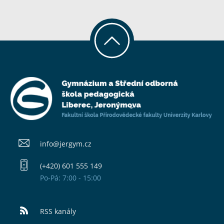
info@​jergym.cz
(+420) 601 555 149
Po-Pá: 7:00 - 15:00
RSS kanály