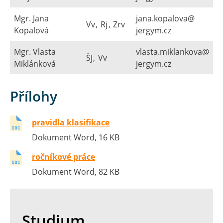
Mgr. Jana
jana.kopalova@​
Vv
,
Rj
,
Zrv
Kopalová
jergym.cz
Mgr. Vlasta
vlasta.miklankova@​
Šj
,
Vv
Miklánková
jergym.cz
Přílohy
pravidla klasifikace
Dokument Word, 16 KB
ročníkové práce
Dokument Word, 82 KB
Studium