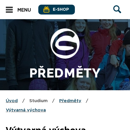
E-SHOP
MENU
PŘEDMĚTY
Úvod
/
Studium
/
Předměty
/
Výtvarná výchova
Výtvarná výchova