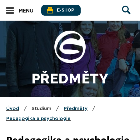
E-SHOP
MENU
PŘEDMĚTY
Úvod
/
Studium
/
Předměty
/
Pedagogika a psychologie
Pedagogika a psychologie