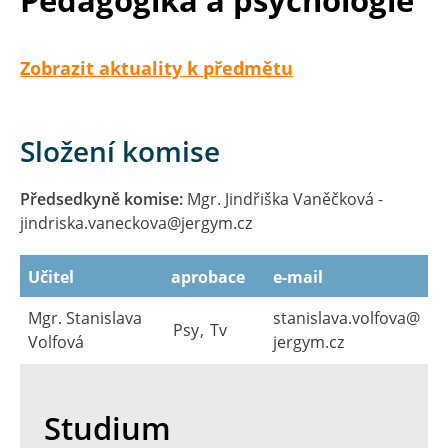
Zobrazit aktuality k předmětu
Složení komise
Předsedkyně komise:
Mgr. Jindřiška Vaněčková -
jindriska.vaneckova@​jergym.cz
Učitel
aprobace
e-mail
Mgr. Stanislava
stanislava.volfova@​
Psy
,
Tv
Volfová
jergym.cz
Studium