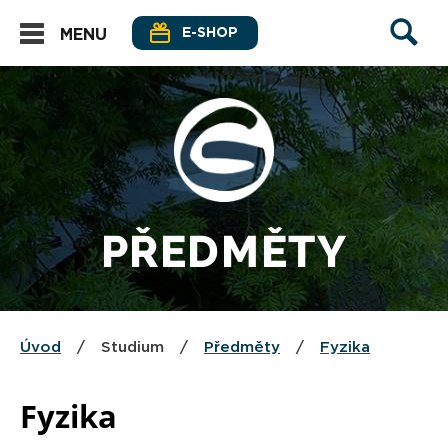
E-SHOP
MENU
PŘEDMĚTY
Úvod
/
Studium
/
Předměty
/
Fyzika
Fyzika