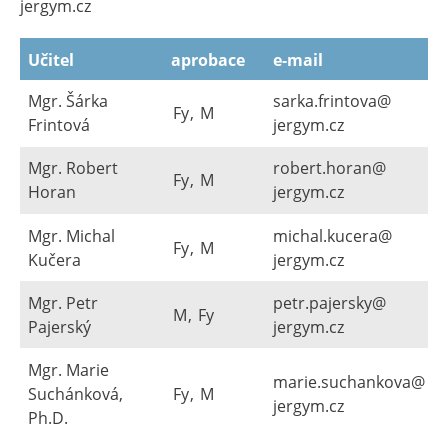
jergym.cz
Učitel
aprobace
e-mail
Mgr. Šárka
sarka.frintova@​
Fy
,
M
Frintová
jergym.cz
Mgr. Robert
robert.horan@​
Fy
,
M
Horan
jergym.cz
Mgr. Michal
michal.kucera@​
Fy
,
M
Kučera
jergym.cz
Mgr. Petr
petr.pajersky@​
M
,
Fy
Pajerský
jergym.cz
Mgr. Marie
marie.suchankova@​
Suchánková,
Fy
,
M
jergym.cz
Ph.D.