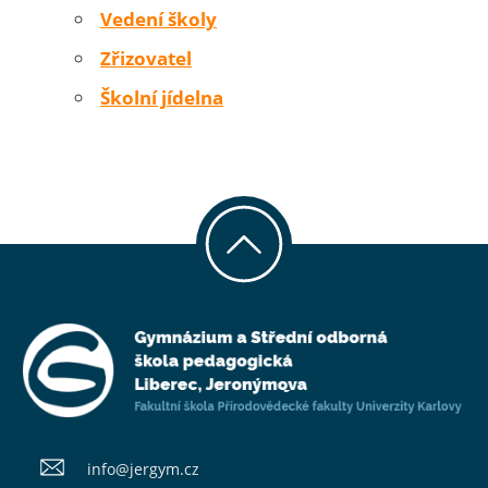
Vedení školy
Zřizovatel
Školní jídelna
info@​jergym.cz