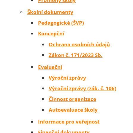
Proměny školy
Školní dokumenty
Pedagogické (ŠVP)
Koncepční
Ochrana osobních údajů
Zákon č. 171/2023 Sb.
Evaluační
Výroční zprávy
Výroční zprávy (zák. č. 106)
Činnost organizace
Autoevaluace školy
Informace pro veřejnost
Finanční dokumenty