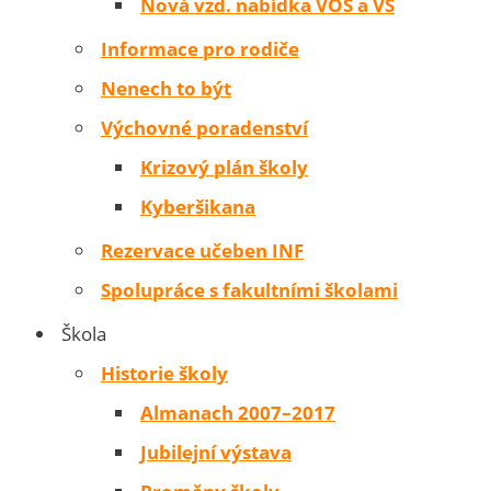
Nová vzd. nabídka VOŠ a VŠ
Informace pro rodiče
Nenech to být
Výchovné poradenství
Krizový plán školy
Kyberšikana
Rezervace učeben INF
Spolupráce s fakultními školami
Škola
Historie školy
Almanach 2007–2017
Jubilejní výstava