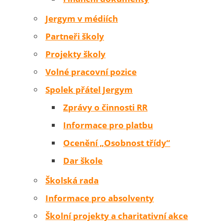
Jergym v médiích
Partneři školy
Projekty školy
Volné pracovní pozice
Spolek přátel Jergym
Zprávy o činnosti RR
Informace pro platbu
Ocenění „Osobnost třídy“
Dar škole
Školská rada
Informace pro absolventy
Školní projekty a charitativní akce