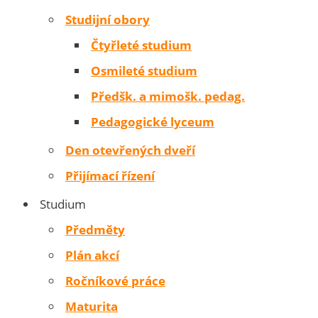
Studijní obory
Čtyřleté studium
Osmileté studium
Předšk. a mimošk. pedag.
Pedagogické lyceum
Den otevřených dveří
Přijímací řízení
Studium
Předměty
Plán akcí
Ročníkové práce
Maturita